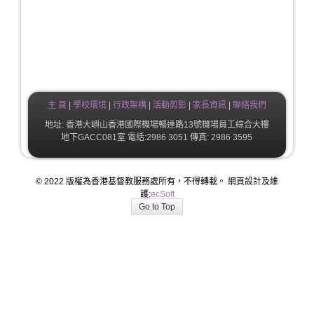
主 頁
|
學校環境
|
行政架構
|
活動剪影
|
家長資訊
|
聯絡我們
地址: 香港大嶼山香港國際機場暢達路13號機場員工綜合大樓
地下GACC081室 電話:2986 3051 傳真: 2986 3595
© 2022 版權為香港基督教服務處所有，不得轉載。 網頁設計及維
護:
ecSoft
Go to Top