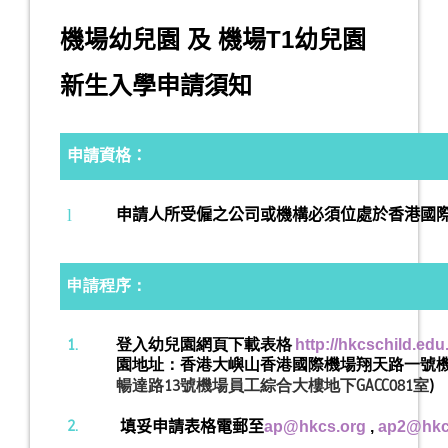
機場幼兒園 及 機場T1幼兒園
新生入學申請須知
申請資格：
l
申請人所受僱之公司或機構必須位處於香港國際
申請程序：
1.
登入幼兒園網頁下載表格
http://hkcschild.edu
園地址：香港大嶼山香港國際機場翔天路一號機
暢達路13號機場員工綜合大樓地下GACC081室
)
2.
填妥申請表格電郵至
ap@hkcs.org
,
ap2@hkc