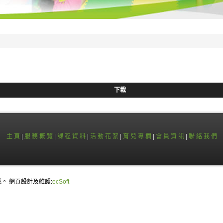
下載
主 頁
|
服 務 概 覽
|
課 程 資 料
|
活 動 花 絮
|
育 兒 專 欄
|
會 員 資 訊
|
聯 絡 我 們
載。 網頁設計及維護:
ecSoft